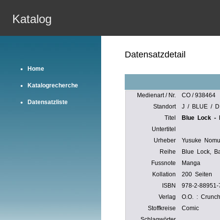
Katalog
Datensatzdetail
Home
Katalogrecherche
Medienart / Nr.
CO / 938464
Datensatzliste
Standort
J / BLUE / D
Titel
Blue Lock -
Untertitel
Urheber
Yusuke Nomu
Reihe
Blue Lock, B
Fussnote
Manga
Kollation
200 Seiten
ISBN
978-2-88951-
Verlag
O.O. : Crunc
Stoffkreise
Comic
Schlagwörter