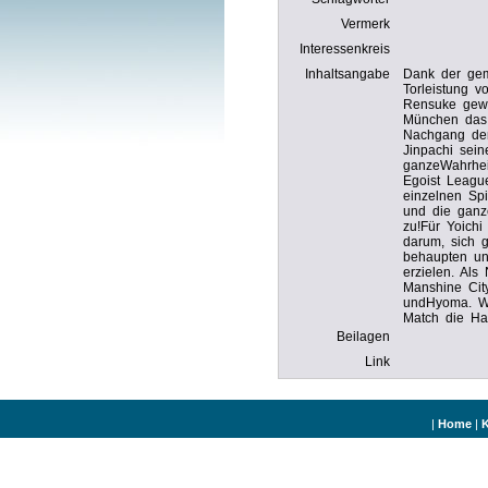
Vermerk
Interessenkreis
Inhaltsangabe
Dank der ge
Torleistung v
Rensuke gewi
München das 
Nachgang der
Jinpachi sein
ganzeWahrhei
Egoist Leagu
einzelnen Spi
und die ganz
zu!Für Yoich
darum, sich 
behaupten u
erzielen. Als
Manshine Cit
undHyoma. W
Match die Hau
Beilagen
Link
|
Home
|
K