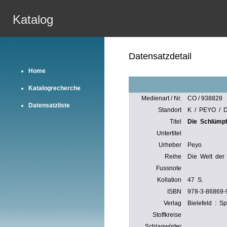
Katalog
Datensatzdetail
Home
Katalogrecherche
Medienart / Nr.
CO / 938828
Datensatzliste
Standort
K / PEYO / D
Titel
Die Schlümpf
Untertitel
Urheber
Peyo
Reihe
Die Welt der
Fussnote
Kollation
47 S.
ISBN
978-3-86869-
Verlag
Bielefeld : Sp
Stoffkreise
Schlagwörter