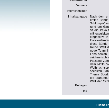
Vermerk
Interessenkreis
Inhaltsangabe
Nach dem erf
ersten Bands
Schlümpfe' m
rund um Garg
Studio Peyo 
mit exquisite
eingesetzt. I
Erstveröffent
diese Bände 
Reihe 'Welt 
neue Team im
Fans sowohl i
zeichnerisch 
Passend zum
dem Motto '
Weihnachtssp
sechsten Ban
Thema Sport.
die brandneu
Welt der Sch
Beilagen
Link
|
Home
|
K