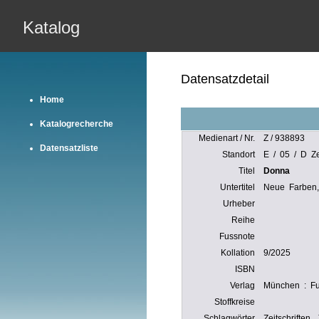
Katalog
Datensatzdetail
Home
Katalogrecherche
Medienart / Nr.
Z / 938893
Datensatzliste
Standort
E / 05 / D Zei
Titel
Donna
Untertitel
Neue Farben,
Urheber
Reihe
Fussnote
Kollation
9/2025
ISBN
Verlag
München : Fu
Stoffkreise
Schlagwörter
Zeitschriften