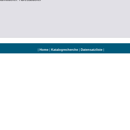
|
Home
|
Katalogrecherche
|
Datensatzliste
|