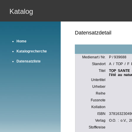
Katalog
Datensatzdetail
Home
Katalogrecherche
Medienart / Nr.
P / 939688
Datensatzliste
Standort
A / TOP / F B
Titel
TOP SANTE -
l'été au natu
Untertitel
Urheber
Reihe
Fussnote
Kollation
ISBN
37816323049
Verlag
O.O. : o.V., 
Stoffkreise