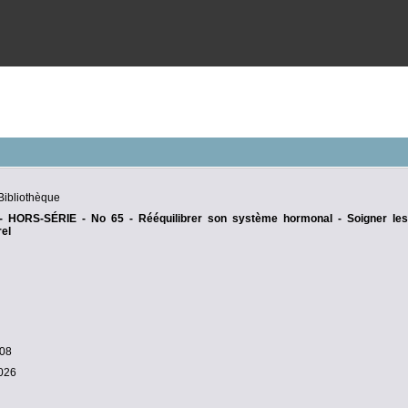
ibliothèque
 HORS-SÉRIE - No 65 - Rééquilibrer son système hormonal - Soigner le
rel
08
2026