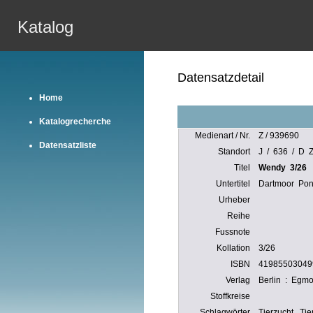
Katalog
Datensatzdetail
Home
Katalogrecherche
Medienart / Nr.
Z / 939690
Datensatzliste
Standort
J / 636 / D Ze
Titel
Wendy 3/26
Untertitel
Dartmoor Pon
Urheber
Reihe
Fussnote
Kollation
3/26
ISBN
41985503049
Verlag
Berlin : Egm
Stoffkreise
Schlagwörter
Tierzucht. Tie