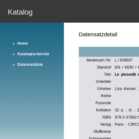
Katalog
Datensatzdetail
Home
Katalogrecherche
Medienart / Nr.
L / 939697
Datensatzliste
Standort
EN / KERI /
Titel
Le pissenlit
Untertitel
Urheber
Liza Kerivel 
Reihe
Fussnote
Kollation
32 p. : ill. ;
ISBN
978-2-37862-
Verlag
Paris : CIR
Stoffkreise
Schlagwörter