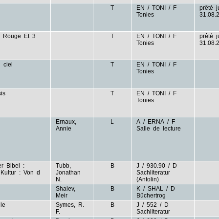
T
EN / TONI / F
prêté 
Tonies
31.08.
on Rouge Et 3
T
EN / TONI / F
prêté 
Tonies
31.08.
u ciel
T
EN / TONI / F
Tonies
sis
T
EN / TONI / F
Tonies
Ernaux,
L
A / ERNA / F
Annie
Salle de lecture
r Bibel :
Tubb,
B
J / 930.90 / D
Kultur : Von d
Jonathan
Sachliteratur
N.
(Antolin)
Shalev,
B
K / SHAL / D
Meir
Büchertrog
lle
Symes, R.
B
J / 552 / D
F.
Sachliteratur