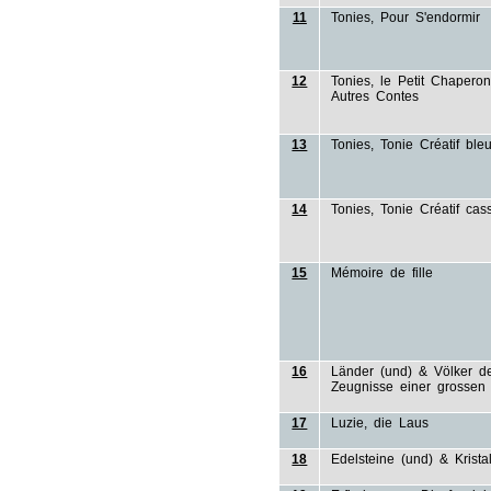
11
Tonies, Pour S'endormir
12
Tonies, le Petit Chaper
Autres Contes
13
Tonies, Tonie Créatif ble
14
Tonies, Tonie Créatif cas
15
Mémoire de fille
16
Länder (und) & Völker de
Zeugnisse einer grossen 
17
Luzie, die Laus
18
Edelsteine (und) & Krista