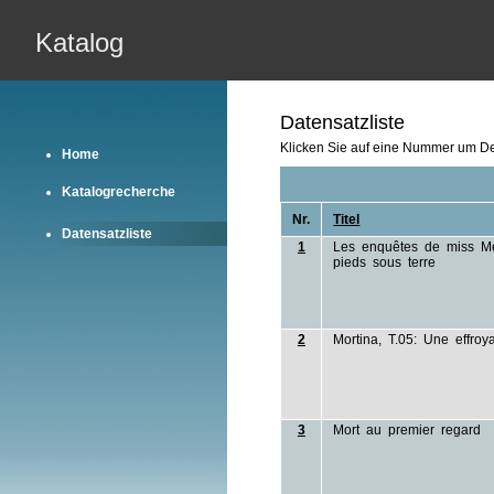
Katalog
Datensatzliste
Klicken Sie auf eine Nummer um Det
Home
Katalogrecherche
Nr.
Titel
Datensatzliste
1
Les enquêtes de miss Me
pieds sous terre
2
Mortina, T.05: Une effroy
3
Mort au premier regard