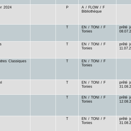
er 2024
P
A / FLOW / F
Bibliothèque
T
EN / TONI / F
prêté 
Tonies
08.07.
s
T
EN / TONI / F
prêté 
Tonies
11.07.
utres Classiques
T
EN / TONI / F
Tonies
el
T
EN / TONI / F
prêté 
Tonies
31.08.
T
EN / TONI / F
prêté 
Tonies
12.08.
T
EN / TONI / F
prêté 
Tonies
31.08.