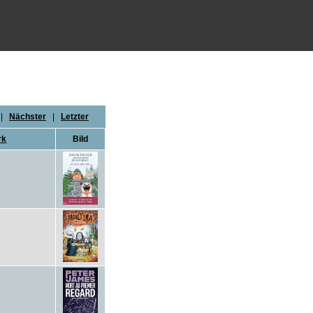
|
Nächster
|
Letzter
rk
Bild