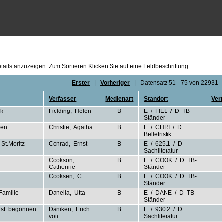
ails anzuzeigen. Zum Sortieren Klicken Sie auf eine Feldbeschriftung.
Erster
|
Vorheriger
|
Datensatz 51 - 75 von 22931
Verfasser
Medienart
Standort
Ver
ck
Fielding, Helen
B
E / FIEL / D TB-
Ständer
men
Christie, Agatha
B
E / CHRI / D
Belletristik
St.Moritz -
Conrad, Ernst
B
E / 625.1 / D
Sachliteratur
Cookson,
B
E / COOK / D TB-
Catherine
Ständer
Cooksen, C.
B
E / COOK / D TB-
Ständer
Familie
Danella, Utta
B
E / DANE / D TB-
Ständer
gst begonnen
Däniken, Erich
B
E / 930.2 / D
von
Sachliteratur