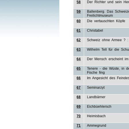
58
Der Richter und sein He
59
Ballenberg. Das Schweiz
Freilichtmuseum
60
Die vertauschten Köpfe
61
Christabel
62
Schweiz ohne Armee ? : 
63
Wilhelm Tell für die Schu
64
Der Mensch erscheint im
65
Tenere - die Wüste, in 
Fische fing
66
Im Angesicht des Feinde
67
Seminarzyt
68
Landbärner
69
Eichbüehlersch
70
Heimisbach
71
Ammegrund