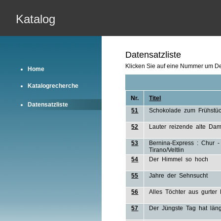
Katalog
Datensatzliste
Klicken Sie auf eine Nummer um Det
Home
Katalogrecherche
Nr.
Titel
Datensatzliste
51
Schokolade zum Frühstü
52
Lauter reizende alte Da
53
Bernina-Express : Chur - 
Tirano/Veltlin
54
Der Himmel so hoch
55
Jahre der Sehnsucht
56
Alles Töchter aus gurter 
57
Der Jüngste Tag hat län