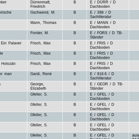
nker
Dürrenmatt,
B
E / DÜRR / D
Friedrich
Dachboden
erische
Gschwend, M.
B
E / 398 / D
Sachliteratur
Mann, Thomas
B
E / MANN / D
Dachboden
Forster, M.
B
E / FORS / D TB-
Ständer
Ein Palaver
Frisch, Max
B
E / FRIS / D
Dachboden
le
Frisch, Max
B
E / FRIS / D
Dachboden
 Holozän
Frisch, Max
B
E / FRIS / D
Dachboden
der man
Gardi, René
B
E / 916.6 / D
Sachliteratur
s
George,
B
E / GEOR / D TB-
Elizabeth
Ständer
Gfeller, S.
B
E / GFEL / D
Dachboden
Gfeller, S.
B
E / GFEL / D
Dachboden
Gfeller, S.
B
E / GFEL / D
Dachboden
Gfeller, S.
B
E / GFEL / D
Dachboden
Gfeller, S.
B
E / GFEL / D
aus